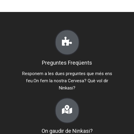
i
b
i
l
i
t
a
t
Preguntes Freqüents
.
Responem a les dues preguntes que més ens
feu.On fem la nostra Cervesa? Què vol dir
Ninkasi?
On gaudir de Ninkasi?