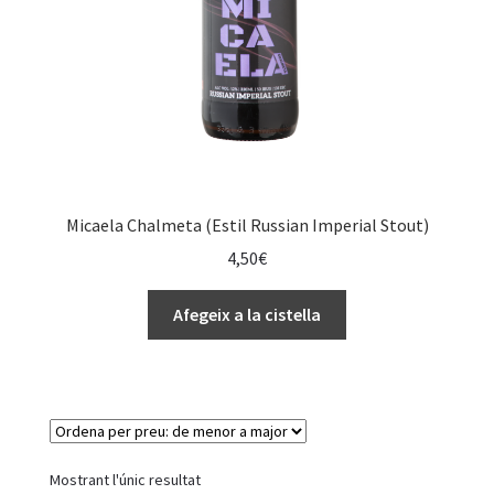
u
u
n
s
i
s
t
e
Micaela Chalmeta (Estil Russian Imperial Stout)
m
4,50
€
a
d
Afegeix a la cistella
’
a
c
c
e
s
Mostrant l'únic resultat
s