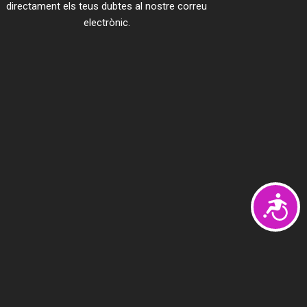
directament els teus dubtes al nostre correu
electrònic.
A
c
c
e
s