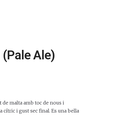
l
l
a
 (Pale Ale)
at de malta amb toc de nous i
cítric i gust sec final. Es una bella