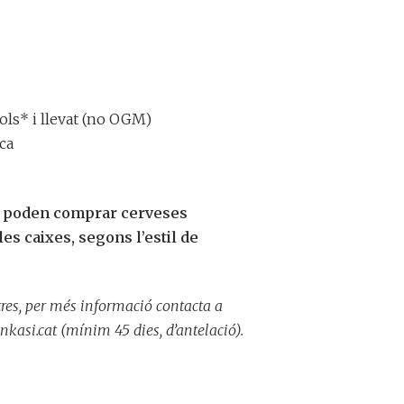
pols* i llevat (no OGM)
ca
s poden comprar cerveses
es caixes, segons l’estil de
itres, per més informació contacta a
nkasi.cat (mínim 45 dies, d’antelació).