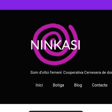
T
i
n
g
u
e
u
e
n
c
o
m
Som d'ofici femení. Cooperativa Cervesera de do
p
t
Inici
Botiga
Blog
Contacte
e
q
u
e