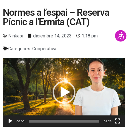
a
Normes a l’espai – Reserva
q
u
Pícnic a l’Ermita (CAT)
e
s
A
Ninkasi
diciembre 14, 2023
1:18 pm
t
c
l
c
Categories:
Cooperativa
l
e
s
o
Video
s
c
Player
i
w
b
e
i
b
l
i
i
t
n
a
c
t
l
00:00
01:23
o