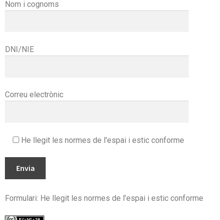
Nom i cognoms
u
u
n
s
DNI/NIE
i
s
t
e
Correu electrònic
m
a
d
He llegit les normes de l'espai i estic conforme
’
a
c
c
e
Formulari: He llegit les normes de l’espai i estic conforme
s
s