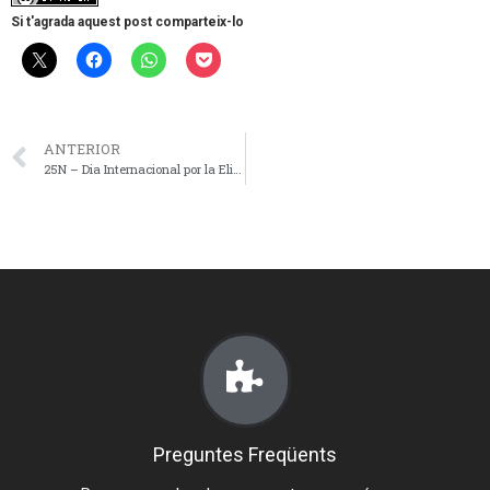
i
Si t'agrada aquest post comparteix-lo
b
i
l
i
ANTERIOR
t
25N – Dia Internacional por la Eliminación de la Violencia contra las mujeres – Orantes IPA – En memoria de Ana Orantes
a
t
.
Preguntes Freqüents