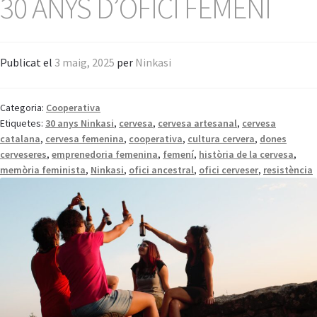
30 ANYS D’OFICI FEMENÍ
Publicat el
3 maig, 2025
per
Ninkasi
Categoria:
Cooperativa
Etiquetes:
30 anys Ninkasi
,
cervesa
,
cervesa artesanal
,
cervesa
catalana
,
cervesa femenina
,
cooperativa
,
cultura cervera
,
dones
cerveseres
,
emprenedoria femenina
,
femení
,
història de la cervesa
,
memòria feminista
,
Ninkasi
,
ofici ancestral
,
ofici cerveser
,
resistència