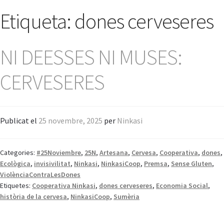
a
Etiqueta:
dones cerveseres
q
u
e
NI DEESSES NI MUSES:
s
t
CERVESERES
l
l
o
c
Publicat el
25 novembre, 2025
per
Ninkasi
w
e
Categories:
#25Noviembre
,
25N
,
Artesana
,
Cervesa
,
Cooperativa
,
dones
,
b
Ecològica
,
invisivilitat
,
Ninkasi
,
NinkasiCoop
,
Premsa
,
Sense Gluten
,
i
ViolènciaContraLesDones
n
Etiquetes:
Cooperativa Ninkasi
,
dones cerveseres
,
Economia Social
,
c
història de la cervesa
,
NinkasiCoop
,
Sumèria
l
o