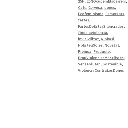
25N
,
25NOcupemElsCarrers
,
Cafe
,
Cervesa
,
dones
,
Ecofeminisme
,
Esmorzars
,
fartes
,
FartesDeEstarSilenciades
,
findelaviolencia
,
invisivilitat
,
Ninkasi
,
NoEsteuSoles
,
Novetat
,
Premsa
,
Producte
,
ProuViolenciesMasclistes
,
SenseGluten
,
Sostenible
,
ViolènciaContraLesDones